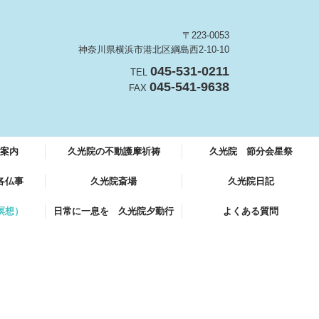
〒223-0053
神奈川県横浜市港北区綱島西2-10-10
045-531-0211
TEL
045-541-9638
FAX
案内
久光院の不動護摩祈祷
久光院 節分会星祭
各仏事
久光院斎場
久光院日記
内
瞑想）
日常に一息を 久光院夕勤行
よくある質問