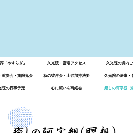
葬「やすらぎ」
久光院・斎場アクセス
久光院の境内ご
・演奏会・施餓鬼会
秋の彼岸会・土砂加持法要
久光院の法事・
久光院の拝観ご案
光院の行事予定
心に願いを写経会
癒しの阿字観（