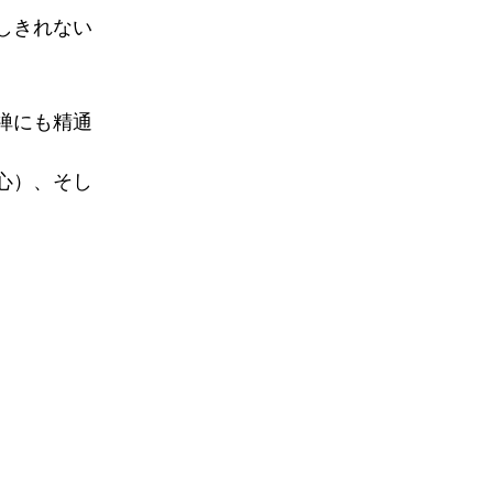
しきれない
禅にも精通
心）、そし