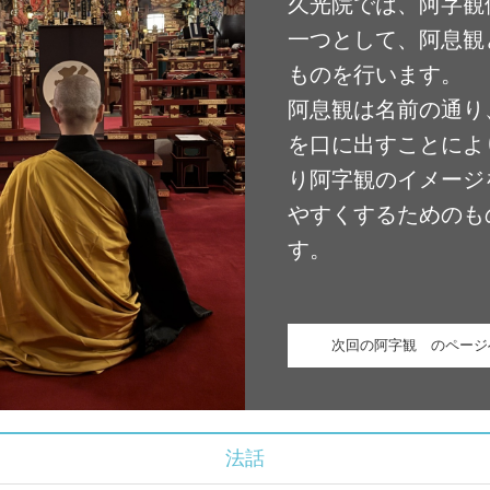
久光院では、阿字観
一つとして、阿息観
ものを行います。

阿息観は名前の通り
を口に出すことによ
り阿字観のイメージ
やすくするためのも
す。

次回の阿字観 のページ
法話