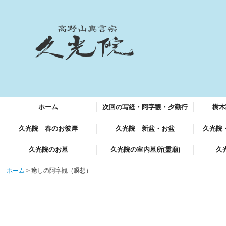
ホーム
次回の写経・阿字観・夕勤行
樹木
久光院 春のお彼岸
久光院 新盆・お盆
久光院
久光院のお墓
久光院の室内墓所(霊廟)
久
ホーム
癒しの阿字観（瞑想）