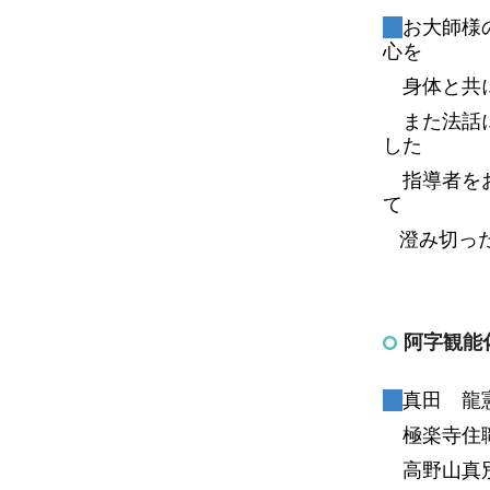
お大師様
心を
身体と共に
また法話に
した
指導者を
て
澄み切った
阿字観能
真田 龍
極楽寺住
高野山真別