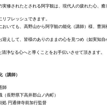
の実修されたとされる阿字観は、現代人の疲れた心、癒
リフレッシュできます。
おいても、高野山から阿字観の能化（講師）様、曹洞
お迎えして、
皆様のありのままの心を見つめ（如実知自
清浄なる心へと
導くことをお手伝いさせて頂きます。
化（講師）
憲師
職（長野県下高井郡山ノ内町）
処 円通律寺前加行監督