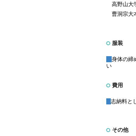
高野山大学
曹洞宗大本
服装
身体の締
い
費用
志納料とし
その他