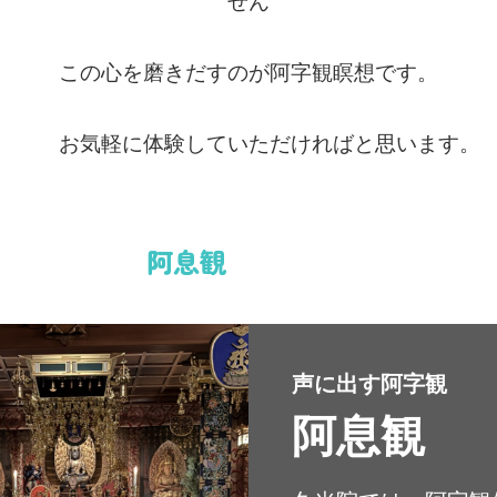
せん
この心を磨きだすのが阿字観瞑想です。
お気軽に体験していただければと思います。
阿息観
声に出す阿字観
阿息観