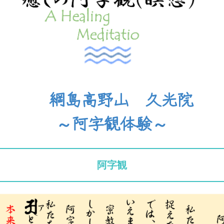
綱島高野山 久光院
～
阿字観体験
～
阿字観