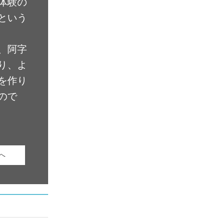
体験の
という
、阿字
り、よ
を作り
ので
へ