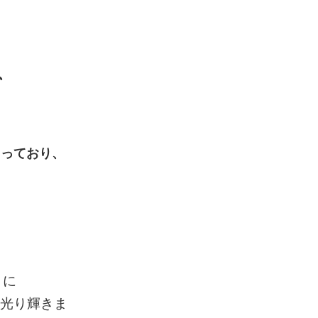
、
まっており、
うに
、光り輝きま