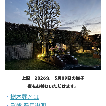
癒しの阿字観（瞑想）
日常に一息を 久光院夕勤行
よくある質問
上記 2026年 3月09
日の様子
夜もお参りいただけます。
・
樹木葬とは
・
形態.費用説明