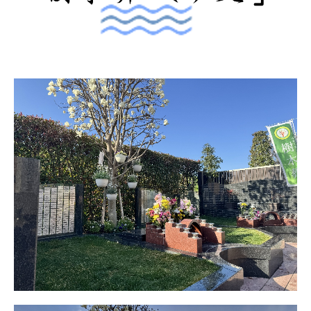
久光院 新盆・お盆
久光院・演奏会・施餓鬼会
秋の彼岸会・土砂加持法要
久光院の法事・各仏事
久光院斎場
久光院日記
久光院のお墓
久光院の室内墓所(霊廟)
久光院の行事予定
心に願いを写経会