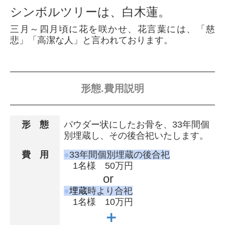
シンボルツリーは、白木蓮。
三月～四月頃に花を咲かせ、花言葉には、「慈
悲」「高潔な人」と言われております。
形態.費用説明
形 態
パウダー状にしたお骨を、33年間個
別埋蔵し、その後合祀いたします。
費 用
●
33年間個別埋蔵の後合祀
1名様 50万円
or
●
埋蔵
時より合祀
1名様 10万円
＋