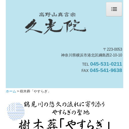
ホーム
次回の写経・阿字観・夕勤行
樹木葬「やすらぎ」
〒223-0053
神奈川県横浜市港北区綱島西2-10-10
久光院・斎場アクセス
045-531-0211
TEL
045-541-9638
FAX
久光院の境内ご案内
久光院の拝観ご案内
ホーム
樹木葬「やすらぎ」
久光院の不動護摩祈祷
久光院 節分会星祭
久光院 春のお彼岸