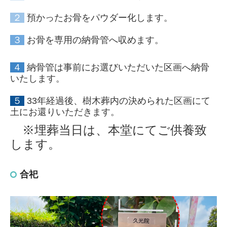
２
預かったお骨をパウダー化します。
３
お骨を専用の納骨管へ収めます。
４
納骨管は事前にお選びいただいた区画へ納骨
いたします。
５
33年経過後、樹木葬内の決められた区画にて
土にお還りいただきます。
※埋葬当日は、本堂にてご供養致
します。
合祀